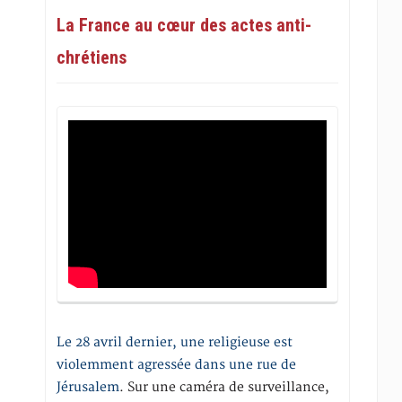
La France au cœur des actes anti-
chrétiens
Le 28 avril dernier, une religieuse est
violemment agressée dans une rue de
Jérusalem
. Sur une caméra de surveillance,