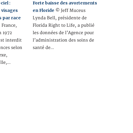
ciel :
Forte baisse des avortements
s visages
en Floride
© Jeff Muceus
s par race
Lynda Bell, présidente de
France,
Florida Right to Life, a publié
n 1972
les données de l’Agence pour
est interdit
l’administration des soins de
ences selon
santé de…
exe,
elle,…