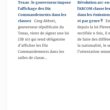
Texas : le gouverneur impose
Révolution arc-en-
l’affichage des Dix
l’ARCOM classe le
Commandements dans les
dans les émission
classes
et par genre !!
Greg Abbott,
En 
gouverneur républicain du
depuis la loi Pleve
Texas, vient de signer une loi
rectifiée n fois, il 
(SB 10) qui rend obligatoire
de faire des différ
d’afficher les Dix
la nationalité, le s
Commandements dans les
l’orientation sexu
salles de classe…