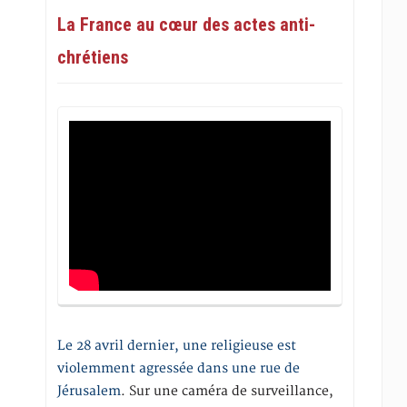
La France au cœur des actes anti-
chrétiens
Le 28 avril dernier, une religieuse est
violemment agressée dans une rue de
Jérusalem
. Sur une caméra de surveillance,