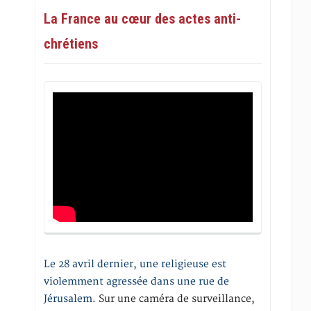
La France au cœur des actes anti-
chrétiens
Le 28 avril dernier, une religieuse est
violemment agressée dans une rue de
Jérusalem
. Sur une caméra de surveillance,