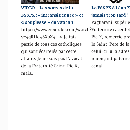
VIDEO – Les sacres de la
La FSSPX à Léon XIV
FSSPX : « intransigeance » et
jamais trop tard !
« souplesse » du Vatican
Pagliarani, supérie
https://www.youtube.com/watch?
Fraternité sacerdo
v=4qRHd48XoX4 « Je fais
Pie X, remercie p
partie de tous ces catholiques
le Saint-Père de la
qui sont écartelés par cette
celui-ci lui a adres
affaire. Je ne suis pas l’avocat
renonçant paterne
de la Fraternité Saint-Pie X,
canal…
mais…