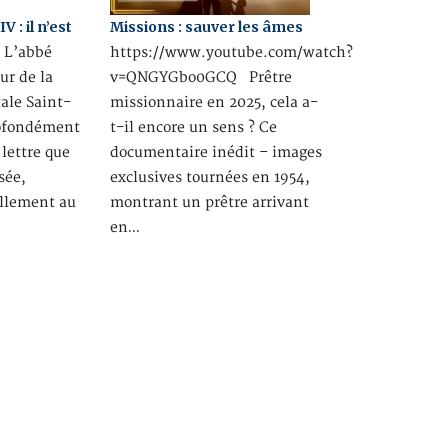
 : il n’est
Missions : sauver les âmes
L’abbé
https://www.youtube.com/watch?
ur de la
v=QNGYGbo0GCQ Prêtre
tale Saint-
missionnaire en 2025, cela a-
rofondément
t-il encore un sens ? Ce
 lettre que
documentaire inédit – images
sée,
exclusives tournées en 1954,
llement au
montrant un prêtre arrivant
en…