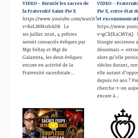
VIDEO – Bientôt les sacres de
VIDEO – Fraternit
la Fraternité Saint-Pie X
Pie X, entre état 
et excommunicat
https://www.youtube.com/watch?
v=KeLMMs1bAD8 Le
https://www.yout
1er juillet 2026, 4 prêtres
v=gCXJX2CMY3Q P
seront consacrés évêques par
liturgie ancienne 
Mgr Fellay et Mgr de
désormais « extra
Galarreta, les deux évêques
alors qu’elle persi
encore en activité de la
siècles durant, re
Fraternité sacerdotale…
elle autant d’oppo
depuis 60 ans ? Po
cherche-t-on aujo
encore à…