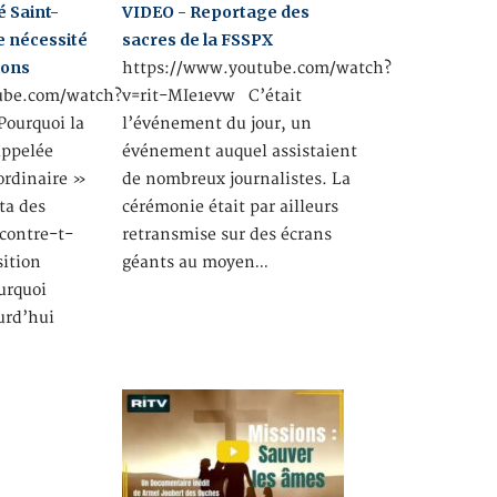
é Saint-
VIDEO - Reportage des
de nécessité
sacres de la FSSPX
ions
https://www.youtube.com/watch?
ube.com/watch?
v=rit-MIe1evw C’était
ourquoi la
l’événement du jour, un
appelée
événement auquel assistaient
ordinaire »
de nombreux journalistes. La
sta des
cérémonie était par ailleurs
ncontre-t-
retransmise sur des écrans
sition
géants au moyen…
urquoi
urd’hui