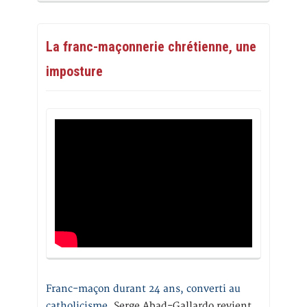
La franc-maçonnerie chrétienne, une
imposture
Franc-maçon durant 24 ans, converti au
catholicisme,
Serge Abad-Gallardo revient