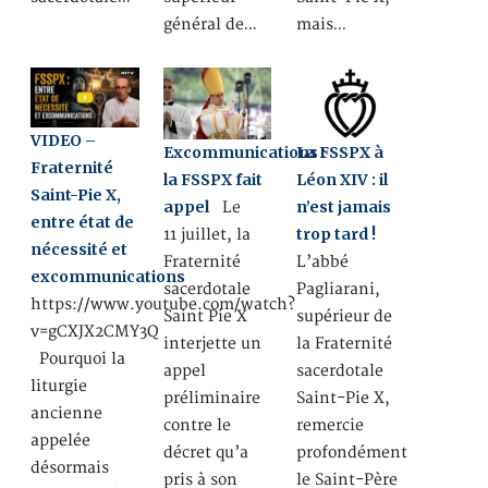
général de…
mais…
VIDEO –
Excommunications :
La FSSPX à
Fraternité
la FSSPX fait
Léon XIV : il
Saint-Pie X,
appel
n’est jamais
Le
entre état de
trop tard !
11 juillet, la
nécessité et
Fraternité
L’abbé
excommunications
sacerdotale
Pagliarani,
https://www.youtube.com/watch?
Saint Pie X
supérieur de
v=gCXJX2CMY3Q
interjette un
la Fraternité
Pourquoi la
appel
sacerdotale
liturgie
préliminaire
Saint-Pie X,
ancienne
contre le
remercie
appelée
décret qu’a
profondément
désormais
pris à son
le Saint-Père