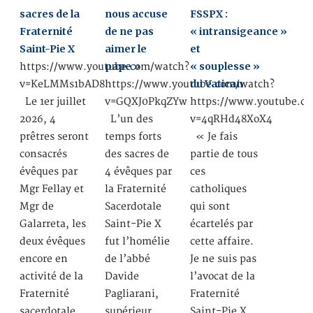
sacres de la
nous accuse
FSSPX :
Fraternité
de ne pas
« intransigeance »
Saint-Pie X
aimer le
et
pape »
« souplesse »
https://www.youtube.com/watch?
du Vatican
v=KeLMMs1bAD8
https://www.youtube.com/watch?
Le 1er juillet
v=GQXJ0PkqZYw
https://www.youtube.c
2026, 4
L’un des
v=4qRHd48XoX4
prêtres seront
temps forts
« Je fais
consacrés
des sacres de
partie de tous
évêques par
4 évêques par
ces
Mgr Fellay et
la Fraternité
catholiques
Mgr de
Sacerdotale
qui sont
Galarreta, les
Saint-Pie X
écartelés par
deux évêques
fut l’homélie
cette affaire.
encore en
de l’abbé
Je ne suis pas
activité de la
Davide
l’avocat de la
Fraternité
Pagliarani,
Fraternité
sacerdotale…
supérieur
Saint-Pie X,