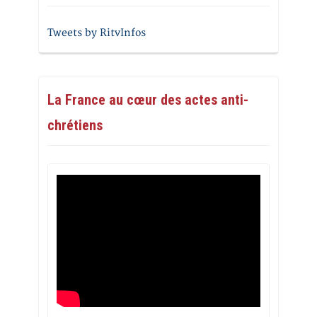
Tweets by RitvInfos
La France au cœur des actes anti-
chrétiens