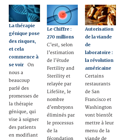
La thérapie
Le Chiffre :
Autorisation
génique pose
270 millions
de la viande
des risques,
de
C’est, selon
et cela
laboratoire :
l’estimation
commence à
la révolution
de l’étude
se voir
On
américaine
Fertility and
nous a
Sterility et
Certains
beaucoup
relayée par
restaurants
parlé des
LifeSite, le
de San
promesses de
nombre
Francisco et
la thérapie
d’embryons
Washington
génique, qui
éliminés par
vont bientôt
vise à soigner
le processus
mettre à leur
des patients
de la
menu de la
en modifiant
fécondation
viande de