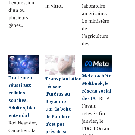
l’expression
in vitro…
laboratoire
d’un ou
américaine.
plusieurs
Le ministère
gènes…
de
l’agriculture
des…
Meta rachète
Traitement
Transplantation
Moltbook, le
réussi aux
réussie
réseau social
cellules
d’utérus au
des IA
RITV
souches.
Royaume-
l’avait
Adultes, bien
Uni : la boîte
relevé : fin
entendu !
de Pandore
janvier, le
Rod Neander,
n’est pas
PDG d’Octan
Canadien, la
près de se