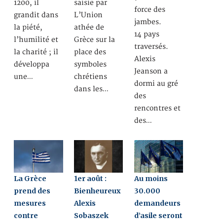
1200, il
saisie par
force des
grandit dans
L’Union
jambes.
la piété,
athée de
14 pays
l’humilité et
Grèce sur la
traversés.
la charité ; il
place des
Alexis
développa
symboles
Jeanson a
une…
chrétiens
dormi au gré
dans les…
des
rencontres et
des…
La Grèce
1er août :
Au moins
prend des
Bienheureux
30.000
mesures
Alexis
demandeurs
contre
Sobaszek
d’asile seront