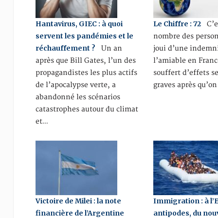
Hantavirus, GIEC : à quoi
Le Chiffre : 72
C’es
servent les pandémies et le
nombre des person
réchauffement ?
Un an
joui d’une indemn
après que Bill Gates, l’un des
l’amiable en Franc
propagandistes les plus actifs
souffert d’effets s
de l’apocalypse verte, a
graves après qu’on
abandonné les scénarios
catastrophes autour du climat
et…
Victoire de Milei : la note
Immigration : à l’
financière de l’Argentine
antipodes, du no