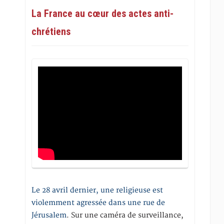
La France au cœur des actes anti-
chrétiens
Le 28 avril dernier, une religieuse est
violemment agressée dans une rue de
Jérusalem
. Sur une caméra de surveillance,