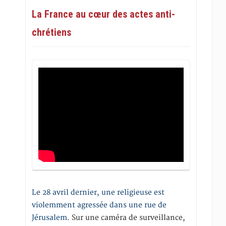
La France au cœur des actes anti-
chrétiens
Le 28 avril dernier, une religieuse est
violemment agressée dans une rue de
Jérusalem
. Sur une caméra de surveillance,