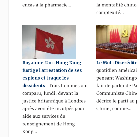
encas à la pharmacie…
la mentalité chinoi
complexité…
Royaume-Uni : Hong Kong
Le Mot : Discrédit
fustige l’arrestation de ses
quotidien américa
espions et traque les
pensant Washingto
dissidents
Trois hommes ont
fait de parler de Pa
comparu, lundi, devant la
Communiste Chino
justice britannique à Londres
décrire le parti au
après avoir été inculpés pour
Chine, comme…
aide aux services de
renseignement de Hong
Kong…