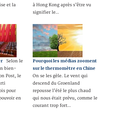
se et la
à Hong Kong après s’être vu
signifier le…
er
Pourquoi les médias zooment
Selon le
sur le thermomètre en Chine
in bien-
n Post, le
On se les gèle. Le vent qui
rti
descend du Groenland
is pour
repousse l’été le plus chaud
 pouvoir en
qui nous était prévu, comme le
courant trop fort…