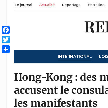
Le journal
Actualité
Reportage
Entretien
RE
Facebook
Twitter
INTERNATIONAL
LOI
Partager
Hong-Kong : des m
accusent le consul
les manifestants