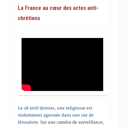
La France au cœur des actes anti-
chrétiens
Le 28 avril dernier, une religieuse est
violemment agressée dans une rue de
Jérusalem
. Sur une caméra de surveillance,