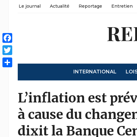
Le journal
Actualité
Reportage
Entretien
RE
Facebook
Twitter
INTERNATIONAL
LOI
Partager
L’inflation est prév
à cause du change
dixit la Banque Ce