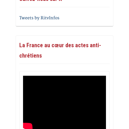
Tweets by RitvInfos
La France au cœur des actes anti-
chrétiens