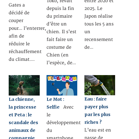
Toko, rêvait
entre 2020 et
Gates a
depuis la fin
2025. Le
décidé de
du primaire
Japon réalise
couper
d’être un
tous les 5 ans
pour… l’enterrer,
chien. Il s’est
un
afin de
fait faire un
recensement
réduire le
costume de
de…
réchauffement
Chien (en
du climat.…
l’espèce, de…
Eau : faire
La chienne,
Le Mot :
payer plus
la princesse
Selfie
Avec
par les plus
et Peta : le
le
riches ?
scandale des
développement
animaux de
L’eau est en
du
compagnie
passe de
smartphone