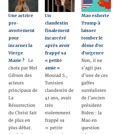
Une actrice
Un
Mao exhorte
pro-
clandestin
Trump à
avortement
finalement
laisser
pour
incarcéré
tomber le
incarner la
après avoir
dôme d’or
Vierge
frappé sa
d’urgence
Marie ?
« petite
Le
Non, il ne
amie »
choix par Mel
s’agit pas
Gibson des
Mourad S.,
d’une de ces
acteurs
Tunisien
gaffes
principaux de
clandestin de
surréalistes
La
41 ans, avait
de l’ancien
Résurrection
très
président
du Christ fait
violemment
Biden : la
de plus en
frappé sa
Mao en
plus débat.
« petite
question