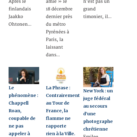
Après le
amie » le
n’est pas un
finlandais
18 décembre
grand
Jaakko
dernier près
timonier, il…
Ohtonen…
du métro
Pyrénées à
Paris, la
laissant
dans…
Le
La Phrase :
New York : un
phénomène :
Contrairement
juge fédéral
Chappell
au Tour de
au secours
Roan,
France, la
d’une
coupable de
flamme ne
photographe
ne pas
rapporte
chrétienne
appeler à
rien à la Ville.
Emilee