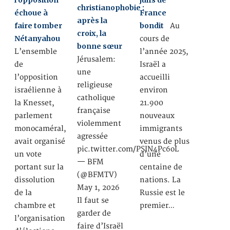
l’opposition
juifs de
christianophobie :
échoue à
France
après la
faire tomber
bondit
Au
croix, la
Nétanyahou
cours de
bonne sœur
L’ensemble
l’année 2025,
Jérusalem:
de
Israël a
une
l’opposition
accueilli
religieuse
israélienne à
environ
catholique
la Knesset,
21.900
française
parlement
nouveaux
violemment
monocaméral,
immigrants
agressée
avait organisé
venus de plus
pic.twitter.com/PSIN4Pc6oL
un vote
d’une
— BFM
portant sur la
centaine de
(@BFMTV)
dissolution
nations. La
May 1, 2026
de la
Russie est le
Il faut se
chambre et
premier…
garder de
l’organisation
faire d’Israël