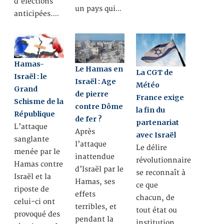
d’élections
un pays qui…
anticipées.…
Hamas-
Le Hamas en
La CGT de
Israël : le
Israël : Age
Météo
Grand
de pierre
France exige
Schisme de la
contre Dôme
la fin du
République
de fer ?
partenariat
L’attaque
Après
avec Israël
sanglante
l’attaque
Le délire
menée par le
inattendue
révolutionnaire
Hamas contre
d’Israël par le
se reconnaît à
Israël et la
Hamas, ses
ce que
riposte de
effets
chacun, de
celui-ci ont
terribles, et
tout état ou
provoqué des
pendant la
institution,