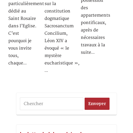
possession
particulièrement
sur la
des
dédié au
constitution
appartements
Saint Rosaire
dogmatique
pontificaux,
dans l’Eglise.
Sacrosanctum
après de
C’est
Concilium,
nécessaires
pourquoi je
Léon XIV a
travaux à la
vous invite
évoqué « le
suite…
tous,
mystère
chaque…
eucharistique »,
…