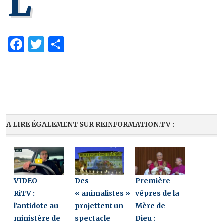
L
Facebook
Twitter
Partager
A LIRE ÉGALEMENT SUR REINFORMATION.TV :
VIDEO -
Des
Première
RiTV :
« animalistes »
vêpres de la
l'antidote au
projettent un
Mère de
ministère de
spectacle
Dieu :