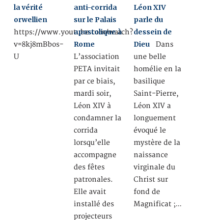
la vérité
anti-corrida
Léon XIV
orwellien
sur le Palais
parle du
apostolique à
dessein de
https://www.youtube.com/watch?
Rome
Dieu
v=8kj8mBbos-
Dans
U
L’association
une belle
PETA invitait
homélie en la
par ce biais,
basilique
mardi soir,
Saint-Pierre,
Léon XIV à
Léon XIV a
condamner la
longuement
corrida
évoqué le
lorsqu’elle
mystère de la
accompagne
naissance
des fêtes
virginale du
patronales.
Christ sur
Elle avait
fond de
installé des
Magnificat ;…
projecteurs