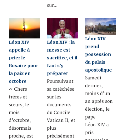
sur…
Léon XIV
Léon XIV
Léon XIV : la
prend
appelle à
messe est
possession
prier le
sacrifice, et il
du palais
Rosaire pour
faut s’y
apostolique
la paix en
préparer
Samedi
octobre
Poursuivant
dernier,
« Chers
sa catéchèse
moins d’un
frères et
sur les
an après son
sœurs, le
documents
élection, le
mois
du Concile
pape
d’octobre,
Vatican II, et
Léon XIV a
désormais
plus
pris
proche, est
précisément