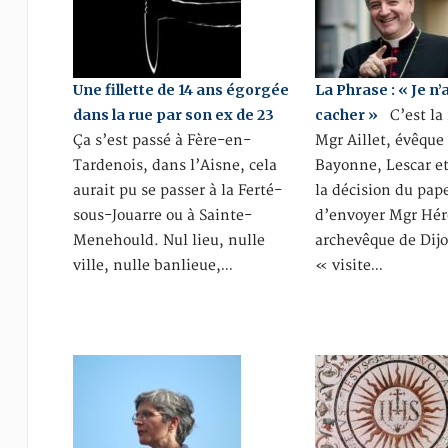
Une fillette de 14 ans égorgée
La Phrase : « Je n’a
dans la rue par son ex de 23
cacher »
C’est la 
Ça s’est passé à Fère-en-
Mgr Aillet, évêque
Tardenois, dans l’Aisne, cela
Bayonne, Lescar et
aurait pu se passer à la Ferté-
la décision du pap
sous-Jouarre ou à Sainte-
d’envoyer Mgr Hér
Menehould. Nul lieu, nulle
archevêque de Dij
ville, nulle banlieue,…
« visite…