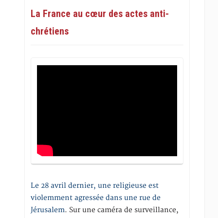
La France au cœur des actes anti-
chrétiens
Le 28 avril dernier, une religieuse est
violemment agressée dans une rue de
Jérusalem
. Sur une caméra de surveillance,