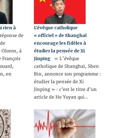
i rien à
L’évêque catholique
« officiel » de Shanghaï
réponse de
encourage les fidèles à
 de
étudier la pensée de Xi
 Oloron, à
Jinping
e François
« L'évêque
ouard,
catholique de Shanghai, Shen
on, en
Bin, annonce son programme :
étudier la pensée de Xi
Jinping » : c’est le titre d’un
article de He Yuyan qui…