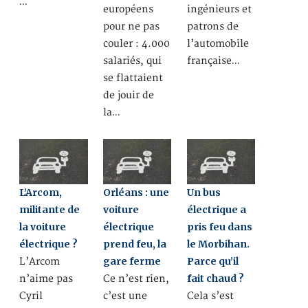
…
européens
ingénieurs et
pour ne pas
patrons de
couler : 4.000
l’automobile
salariés, qui
française…
se flattaient
de jouir de
la…
L’Arcom,
Orléans : une
Un bus
militante de
voiture
électrique a
la voiture
électrique
pris feu dans
électrique ?
prend feu, la
le Morbihan.
gare ferme
Parce qu’il
L’Arcom
fait chaud ?
n’aime pas
Ce n’est rien,
Cyril
c’est une
Cela s’est