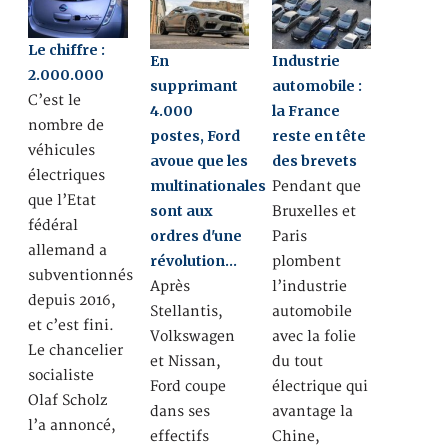
Le chiffre :
En
Industrie
2.000.000
supprimant
automobile :
C’est le
4.000
la France
nombre de
postes, Ford
reste en tête
véhicules
avoue que les
des brevets
électriques
multinationales
Pendant que
que l’Etat
sont aux
Bruxelles et
fédéral
ordres d'une
Paris
allemand a
révolution…
plombent
subventionnés
Après
l’industrie
depuis 2016,
Stellantis,
automobile
et c’est fini.
Volkswagen
avec la folie
Le chancelier
et Nissan,
du tout
socialiste
Ford coupe
électrique qui
Olaf Scholz
dans ses
avantage la
l’a annoncé,
effectifs
Chine,