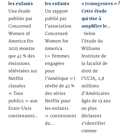
les enfants
les enfants
« transgenres » ?
Cette étude
Une étude
Un rapport
qui vise à
publiée par
publié par
amplifier le…
Concerned
l’association
Women of
Concerned
Selon
America fin
Women for
l’étude du
2025 montre
America
Williams
que 41 % des
(« Femmes
Institute de
émissions
engagées
la faculté de
télévisées sur
pour
droit de
Netflix
l’Amérique »)
l’UClA, 2,8
classées
révèle de 41 %
millions
« Tous
des séries
d’Américains
publics » aux
Netflix pour
âgés de 13 ans
Etats-Unis
les enfants
ou plus
contiennent…
« contiennent
déclarent
du…
s’identifier
comme