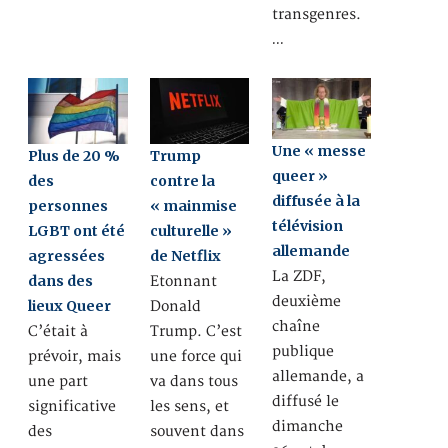
transgenres.
…
Une « messe
Plus de 20 %
Trump
queer »
des
contre la
diffusée à la
personnes
« mainmise
télévision
LGBT ont été
culturelle »
allemande
agressées
de Netflix
La ZDF,
dans des
Etonnant
deuxième
lieux Queer
Donald
chaîne
C’était à
Trump. C’est
publique
prévoir, mais
une force qui
allemande, a
une part
va dans tous
diffusé le
significative
les sens, et
dimanche
des
souvent dans