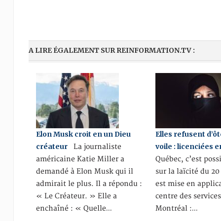
A LIRE ÉGALEMENT SUR REINFORMATION.TV :
Elon Musk croit en un Dieu
Elles refusent d’ôt
créateur
voile : licenciées e
La journaliste
américaine Katie Miller a
Québec, c’est possi
demandé à Elon Musk qui il
sur la laïcité du 2
admirait le plus. Il a répondu :
est mise en applica
« Le Créateur. » Elle a
centre des services
enchaîné : « Quelle…
Montréal :…