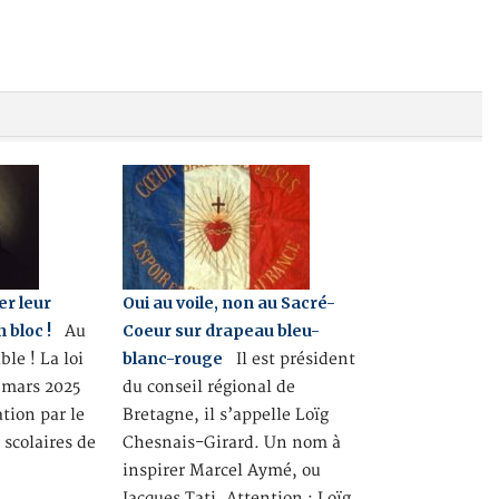
er leur
Oui au voile, non au Sacré-
n bloc !
Coeur sur drapeau bleu-
Au
blanc-rouge
ble ! La loi
Il est président
0 mars 2025
du conseil régional de
tion par le
Bretagne, il s’appelle Loïg
 scolaires de
Chesnais-Girard. Un nom à
inspirer Marcel Aymé, ou
Jacques Tati. Attention : Loïg,