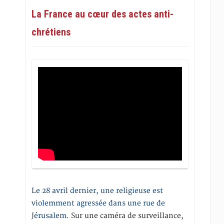
La France au cœur des actes anti-
chrétiens
Le 28 avril dernier, une religieuse est
violemment agressée dans une rue de
Jérusalem
. Sur une caméra de surveillance,