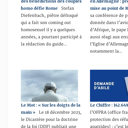
des bénédictions des couples
en Allemagne : p
homo défie Rome
mise au point de
Stefan
Diefenbach, prêtre défroqué
sa conférence de p
qui a fait son coming out
donnée dans l’avio
homosexuel il y a quelques
d’Afrique, le pape
années, a pourtant participé à
aussi réagi aux er
la rédaction du guide…
l’Eglise d’Allemag
notamment la…
Le Mot : « Sur les doigts de la
Le Chiffre : 142.64
main »
Le 18 décembre 2023,
l’OFPRA (office fr
le Dicastère pour la doctrine
protection des réfu
de la foi (DDF) publiait une
apatrides) : c’est 