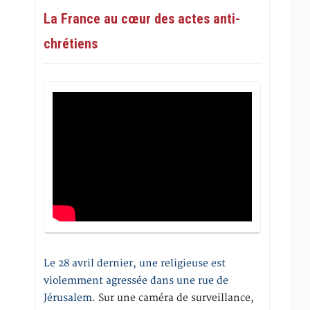
La France au cœur des actes anti-
chrétiens
Le 28 avril dernier, une religieuse est
violemment agressée dans une rue de
Jérusalem
. Sur une caméra de surveillance,