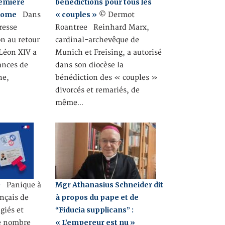
remière
bénédictions pour tous les
 Rome
« couples »
Dans
© Dermot
resse
Roantree Reinhard Marx,
n au retour
cardinal-archevêque de
 Léon XIV a
Munich et Freising, a autorisé
rances de
dans son diocèse la
ne,
bénédiction des « couples »
divorcés et remariés, de
même…
9
Mgr Athanasius Schneider dit
Panique à
à propos du pape et de
ançais de
“Fiducia supplicans” :
giés et
« L’empereur est nu »
le nombre