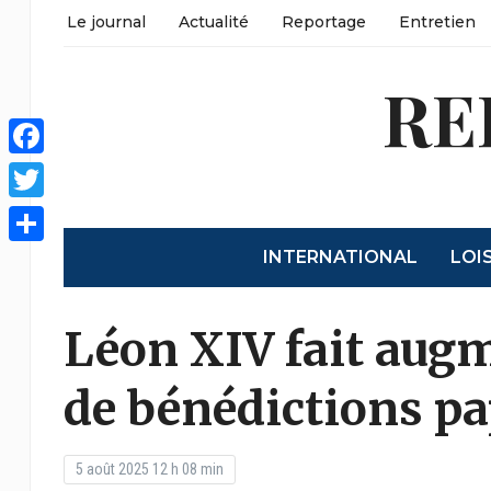
Le journal
Actualité
Reportage
Entretien
RE
Facebook
Twitter
INTERNATIONAL
LOI
Partager
Léon XIV fait aug
de bénédictions pa
5 août 2025 12 h 08 min