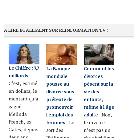
A LIRE ÉGALEMENT SUR REINFORMATION.TV :
Le Chiffre : 7,7
La Banque
Comment les
milliards
mondiale
divorces
C’est, estimé
pousse au
pèsent sur la
en dollars, le
divorce sous
vie des
montant qu’a
prétexte de
enfants,
gagné
promouvoir
même à l’âge
Melinda
l’emploi des
adulte
Non,
French, ex-
femmes
Le
le divorce
Gates, depuis
sort des
n’est pas un
deux ans