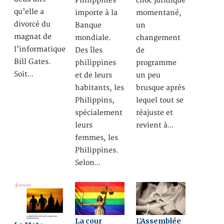
Philippines
choc juridique
qu’elle a
importe à la
momentané,
divorcé du
Banque
un
magnat de
mondiale.
changement
l’informatique
Des îles
de
Bill Gates.
philippines
programme
Soit…
et de leurs
un peu
habitants, les
brusque après
Philippins,
lequel tout se
spécialement
réajuste et
leurs
revient à…
femmes, les
Philippines.
Selon…
La cour
L’Assemblée