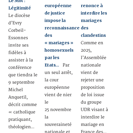
Le Mot :
européenne
renonce à
Légitimité
de justice
interdire les
Le diocèse
impose la
mariages
d’Evry
reconnaissance
des
Corbeil-
des
clandestins
Essonnes
« mariages »
Comme en
invite ses
homosexuels
2025,
fidèles à
par les
l’Assemblée
assister à la
Etats…
Par
nationale
conférence
un seul arrêt,
vient de
que tiendra le
la cour
rejeter une
9 septembre
européenne
proposition
Michel
vient de nier
de loi issue
Anquetil,
le
du groupe
décrit comme
25 novembre
UDR visant à
« catholique
la
interdire le
pratiquant,
souveraineté
mariage en
théologien…
nationale et
France des…