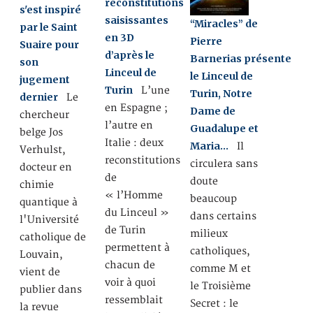
reconstitutions
s'est inspiré
saisissantes
“Miracles” de
par le Saint
en 3D
Pierre
Suaire pour
d’après le
Barnerias présente
son
Linceul de
le Linceul de
jugement
Turin
L’une
Turin, Notre
dernier
Le
en Espagne ;
Dame de
chercheur
l’autre en
Guadalupe et
belge Jos
Italie : deux
Maria…
Il
Verhulst,
reconstitutions
circulera sans
docteur en
de
doute
chimie
« l’Homme
beaucoup
quantique à
du Linceul »
dans certains
l'Université
de Turin
milieux
catholique de
permettent à
catholiques,
Louvain,
chacun de
comme M et
vient de
voir à quoi
le Troisième
publier dans
ressemblait
Secret : le
la revue