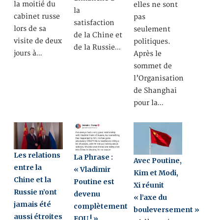
la moitié du
elles ne sont
la
cabinet russe
pas
satisfaction
lors de sa
seulement
de la Chine et
visite de deux
politiques.
de la Russie…
jours à…
Après le
sommet de
l’Organisation
de Shanghai
pour la…
Les relations
La Phrase :
Avec Poutine,
entre la
« Vladimir
Kim et Modi,
Chine et la
Poutine est
Xi réunit
Russie n’ont
devenu
« l’axe du
jamais été
complètement
bouleversement »
aussi étroites
FOU ! »