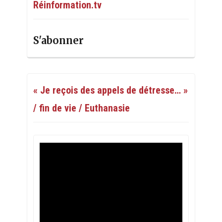
Réinformation.tv
S'abonner
« Je reçois des appels de détresse… »
/ fin de vie / Euthanasie