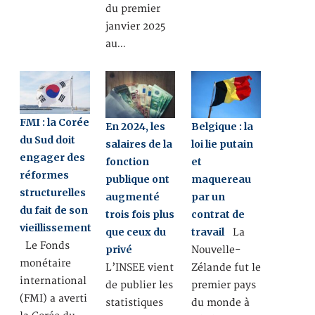
du premier
janvier 2025
au…
FMI : la Corée
En 2024, les
Belgique : la
du Sud doit
salaires de la
loi lie putain
engager des
fonction
et
réformes
publique ont
maquereau
structurelles
augmenté
par un
du fait de son
trois fois plus
contrat de
vieillissement
que ceux du
travail
La
Le Fonds
privé
Nouvelle-
monétaire
L’INSEE vient
Zélande fut le
international
de publier les
premier pays
(FMI) a averti
statistiques
du monde à