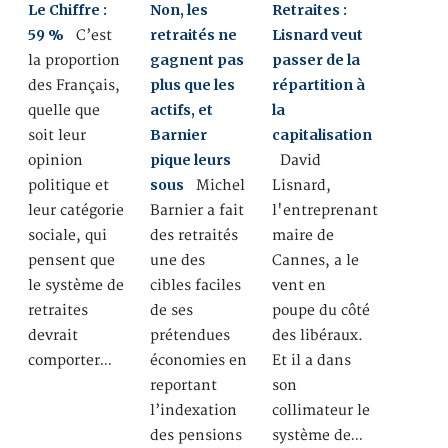
Le Chiffre :
Non, les
Retraites :
59 %
retraités ne
Lisnard veut
C’est
gagnent pas
passer de la
la proportion
plus que les
répartition à
des Français,
actifs, et
la
quelle que
Barnier
capitalisation
soit leur
pique leurs
opinion
David
sous
politique et
Michel
Lisnard,
leur catégorie
Barnier a fait
l'entreprenant
sociale, qui
des retraités
maire de
pensent que
une des
Cannes, a le
le système de
cibles faciles
vent en
retraites
de ses
poupe du côté
devrait
prétendues
des libéraux.
comporter…
économies en
Et il a dans
reportant
son
l’indexation
collimateur le
des pensions
système de…