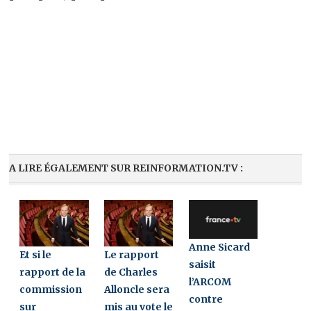
A LIRE ÉGALEMENT SUR REINFORMATION.TV :
Anne Sicard
Et si le
Le rapport
saisit
rapport de la
de Charles
l’ARCOM
commission
Alloncle sera
contre
sur
mis au vote le