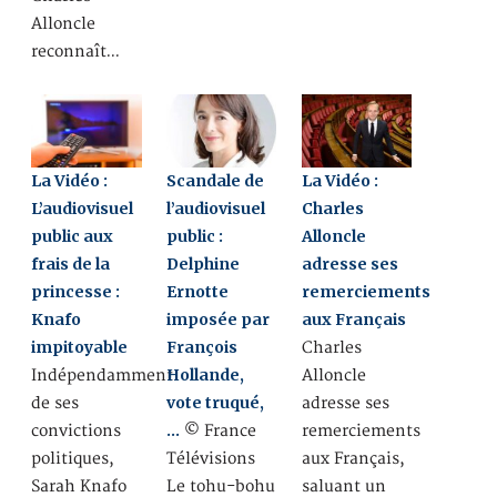
Alloncle
reconnaît…
La Vidéo :
Scandale de
La Vidéo :
L’audiovisuel
l’audiovisuel
Charles
public aux
public :
Alloncle
frais de la
Delphine
adresse ses
princesse :
Ernotte
remerciements
Knafo
imposée par
aux Français
impitoyable
François
Charles
Hollande,
Indépendamment
Alloncle
vote truqué,
de ses
adresse ses
…
convictions
© France
remerciements
politiques,
Télévisions
aux Français,
Sarah Knafo
Le tohu-bohu
saluant un