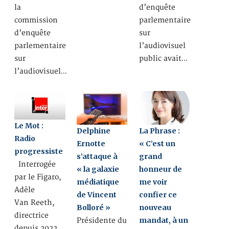
la
d’enquête
commission
parlementaire
d’enquête
sur
parlementaire
l’audiovisuel
sur
public avait…
l’audiovisuel…
Le Mot :
Delphine
La Phrase :
Radio
Ernotte
« C’est un
progressiste
s’attaque à
grand
Interrogée
« la galaxie
honneur de
par le Figaro,
médiatique
me voir
Adèle
de Vincent
confier ce
Van Reeth,
Bolloré »
nouveau
directrice
mandat, à un
Présidente du
depuis 2022