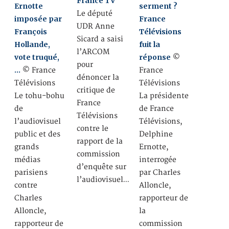
France TV
Ernotte
serment ?
Le député
imposée par
France
UDR Anne
François
Télévisions
Sicard a saisi
Hollande,
fuit la
l’ARCOM
vote truqué,
réponse
©
pour
…
© France
France
dénoncer la
Télévisions
Télévisions
critique de
Le tohu-bohu
La présidente
France
de
de France
Télévisions
l’audiovisuel
Télévisions,
contre le
public et des
Delphine
rapport de la
grands
Ernotte,
commission
médias
interrogée
d’enquête sur
parisiens
par Charles
l’audiovisuel…
contre
Alloncle,
Charles
rapporteur de
Alloncle,
la
rapporteur de
commission