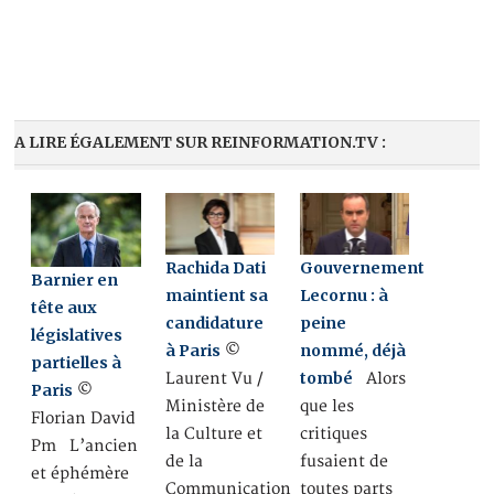
A LIRE ÉGALEMENT SUR REINFORMATION.TV :
Rachida Dati
Gouvernement
Barnier en
maintient sa
Lecornu : à
tête aux
candidature
peine
législatives
à Paris
nommé, déjà
©
partielles à
tombé
Laurent Vu /
Alors
Paris
©
Ministère de
que les
Florian David
la Culture et
critiques
Pm L’ancien
de la
fusaient de
et éphémère
Communication
toutes parts