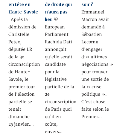
en tête en
de droite qui
soir ?
Haute-Savoie
n’aura pas
Emmanuel
lieu
Après la
©
Macron avait
démission de
European
demandé à
Christelle
Parliament
Sébastien
Petex,
Rachida Dati
Lecornu
députée LR
annonçait
d’engager
de la 3e
qu’elle serait
d’« ultimes
circonscription
candidate
négociations »
de Haute-
pour la
pour trouver
Savoie, le
législative
une sortie de
premier tour
partielle de la
la « crise
de l’élection
2e
politique ».
partielle se
circonscription
C’est chose
tenait
de Paris quoi
faite selon le
dimanche
qu’il en
Premier…
25 janvier.…
coûte,
envers…