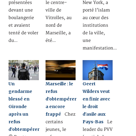
présentées
le centre-
New York, a
devant une
ville de
porté l’islam
boulangerie
Vitrolles, au
au cœur des
et avaient
nord de
institutions
tenté de voler
Marseille, a
de la ville,
du…
été…
une
manifestation…
Un
Marseille : le
Geert
gendarme
refus
Wilders veut
blessé en
d’obtempérer
en finir avec
Gironde
a encore
le droit
après un
frappé
d’asile aux
Chez
refus
Pays-Bas
certains
Le
d’obtempérer
jeunes, le
leader du PVV