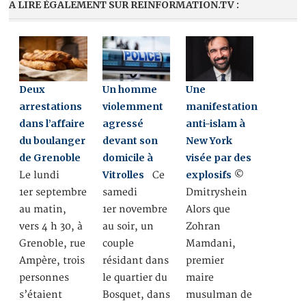
A LIRE ÉGALEMENT SUR REINFORMATION.TV :
Deux
Un homme
Une
arrestations
violemment
manifestation
dans l’affaire
agressé
anti-islam à
du boulanger
devant son
New York
de Grenoble
domicile à
visée par des
Vitrolles
explosifs
Le lundi
Ce
©
1er septembre
samedi
Dmitryshein
au matin,
1er novembre
Alors que
vers 4 h 30, à
au soir, un
Zohran
Grenoble, rue
couple
Mamdani,
Ampère, trois
résidant dans
premier
personnes
le quartier du
maire
s’étaient
Bosquet, dans
musulman de