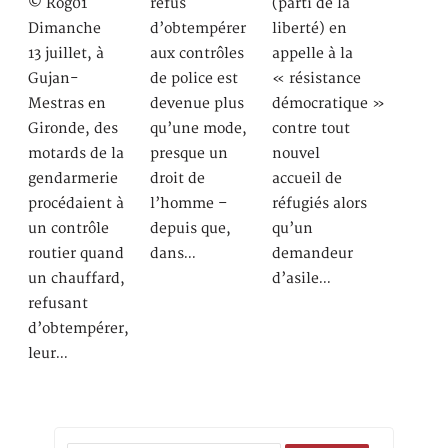
© Rog01
refus
(parti de la
Dimanche
d’obtempérer
liberté) en
13 juillet, à
aux contrôles
appelle à la
Gujan-
de police est
« résistance
Mestras en
devenue plus
démocratique »
Gironde, des
qu’une mode,
contre tout
motards de la
presque un
nouvel
gendarmerie
droit de
accueil de
procédaient à
l’homme –
réfugiés alors
un contrôle
depuis que,
qu’un
routier quand
dans…
demandeur
un chauffard,
d’asile…
refusant
d’obtempérer,
leur…