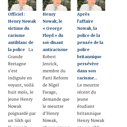
Officiel :
Henry
Après
Henry Nowak
Nowak, le
l’affaire
victime du
« George
Nowak, la
racisme
Floyd » du
police de la
antiblanc de
soi-disant
pensée de la
la police
antiracisme
police
La
britannique
Grande
Robert
persévère
Bretagne
Jenrick,
dans son
s’est
membre du
racisme…
indignée en
Parti Reform
voyant, voilà
de Nigel
Le meurtre
huit mois, le
Farage,
récent du
jeune Henry
demande que
jeune
Nowak
le meurtre
étudiant
poignardé par
d’Henry
britannique
un Sikh qui
Nowak,
Henry Nowak