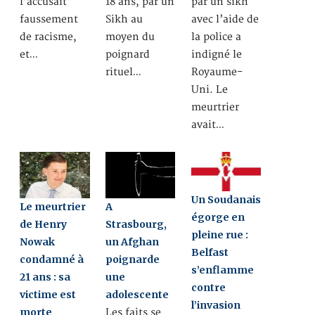
l’accusait
18 ans, par un
par un sikh
faussement
Sikh au
avec l’aide de
de racisme,
moyen du
la police a
et…
poignard
indigné le
rituel…
Royaume-
Uni. Le
meurtrier
avait…
Un Soudanais
Le meurtrier
A
égorge en
de Henry
Strasbourg,
pleine rue :
Nowak
un Afghan
Belfast
condamné à
poignarde
s’enflamme
21 ans : sa
une
contre
victime est
adolescente
l’invasion
morte
Les faits se