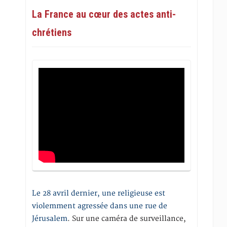
La France au cœur des actes anti-
chrétiens
Le 28 avril dernier, une religieuse est
violemment agressée dans une rue de
Jérusalem
. Sur une caméra de surveillance,