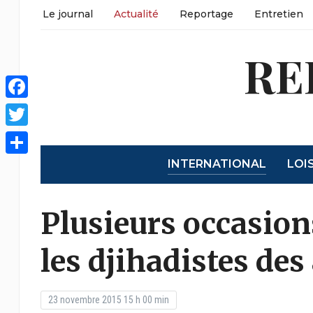
Le journal
Actualité
Reportage
Entretien
RE
Facebook
Twitter
INTERNATIONAL
LOI
Partager
Plusieurs occasion
les djihadistes des
23 novembre 2015 15 h 00 min