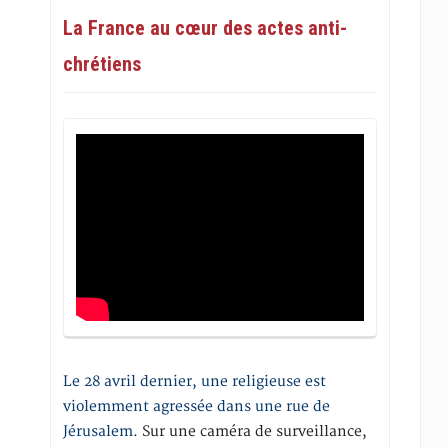
La France au cœur des actes anti-
chrétiens
Le 28 avril dernier, une religieuse est
violemment agressée dans une rue de
Jérusalem
. Sur une caméra de surveillance,