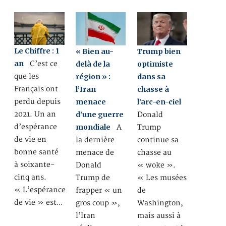
Le Chiffre : 1
« Bien au-
Trump bien
an
C’est ce
delà de la
optimiste
que les
région » :
dans sa
Français ont
l’Iran
chasse à
perdu depuis
menace
l’arc-en-ciel
2021. Un an
d’une guerre
Donald
d’espérance
mondiale
A
Trump
de vie en
la dernière
continue sa
bonne santé
menace de
chasse au
à soixante-
Donald
« woke ».
cinq ans.
Trump de
« Les musées
« L’espérance
frapper « un
de
de vie » est…
gros coup »,
Washington,
l’Iran
mais aussi à