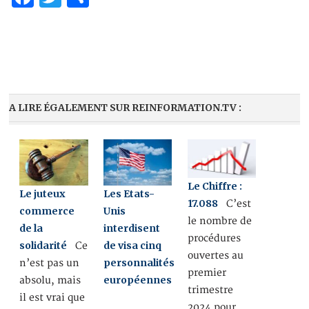
A LIRE ÉGALEMENT SUR REINFORMATION.TV :
Le Chiffre :
Le juteux
Les Etats-
17.088
C’est
commerce
Unis
le nombre de
de la
interdisent
procédures
solidarité
de visa cinq
Ce
ouvertes au
personnalités
n’est pas un
premier
européennes
absolu, mais
trimestre
il est vrai que
2024 pour