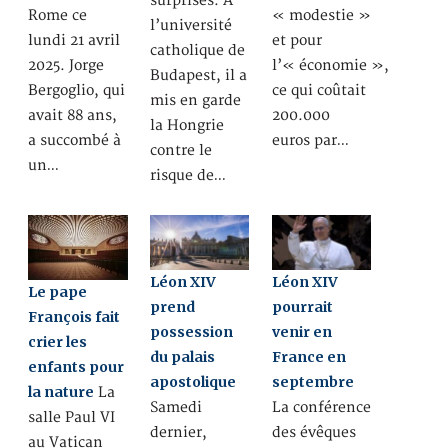
surprises. A
Rome ce
« modestie »
l’université
lundi 21 avril
et pour
catholique de
2025. Jorge
l’« économie »,
Budapest, il a
Bergoglio, qui
ce qui coûtait
mis en garde
avait 88 ans,
200.000
la Hongrie
a succombé à
euros par…
contre le
un…
risque de…
Léon XIV
Léon XIV
Le pape
prend
pourrait
François fait
possession
venir en
crier les
du palais
France en
enfants pour
apostolique
septembre
la nature
La
Samedi
La conférence
salle Paul VI
dernier,
des évêques
au Vatican