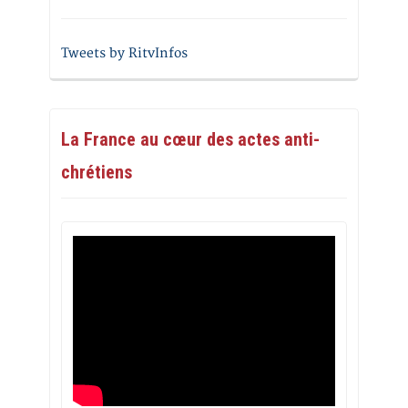
Tweets by RitvInfos
La France au cœur des actes anti-
chrétiens