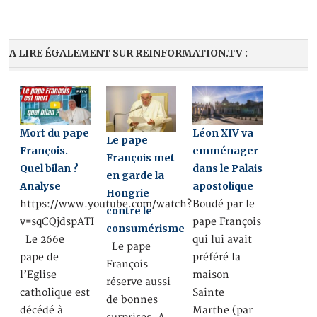
A LIRE ÉGALEMENT SUR REINFORMATION.TV :
Mort du pape
Léon XIV va
Le pape
François.
emménager
François met
Quel bilan ?
dans le Palais
en garde la
Analyse
apostolique
Hongrie
https://www.youtube.com/watch?
Boudé par le
contre le
v=sqCQjdspATI
pape François
consumérisme
Le 266e
qui lui avait
Le pape
pape de
préféré la
François
l’Eglise
maison
réserve aussi
catholique est
Sainte
de bonnes
décédé à
Marthe (par