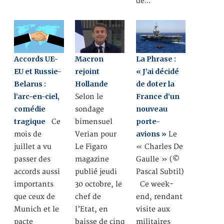
de…
Accords UE-
Macron
La Phrase :
EU et Russie-
rejoint
« J’ai décidé
Belarus :
Hollande
de doter la
l’arc-en-ciel,
France d’un
Selon le
comédie
nouveau
sondage
tragique
porte-
Ce
bimensuel
avions »
mois de
Verian pour
Le
juillet a vu
Le Figaro
« Charles De
passer des
magazine
Gaulle » (©
accords aussi
publié jeudi
Pascal Subtil)
importants
30 octobre, le
Ce week-
que ceux de
chef de
end, rendant
Munich et le
l’Etat, en
visite aux
pacte
baisse de cinq
militaires