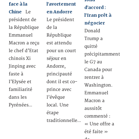
face à la
l’avortement
d’accord :
Chine
en Andorre
Le
l’Iran prêt à
président de
Le président
négocier
la République
de la
Donald
Emmanuel
République
Trump a
Macron a reçu
est attendu
quitté
le chef d’Etat
pour un court
précipitamment
chinois Xi
séjour en
le G7 au
Jinping avec
Andorre,
Canada pour
faste à
principauté
rentrer à
l’Elysée et
dont il est co-
Washington.
familiarité
prince avec
Emmanuel
dans les
l’évêque
Macron a
Pyrénées…
local. Une
aussitôt
étape
commenté :
traditionnelle…
« Une offre a
été faite »