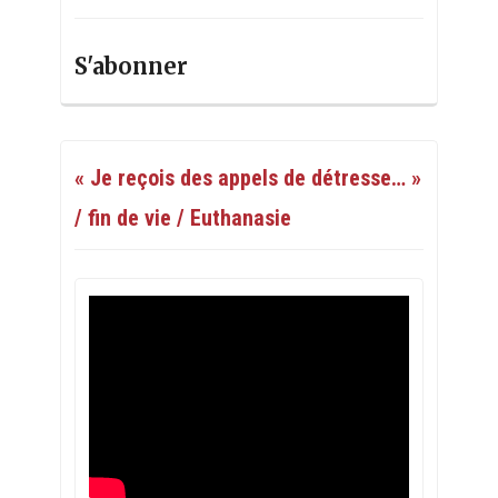
S'abonner
« Je reçois des appels de détresse… »
/ fin de vie / Euthanasie