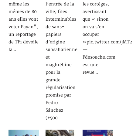
même les
l’entrée de la
les cortèges,
mémés de 80
ville, files
avertissant
ans elles vont
interminables
que « sinon
voter Payan",
de sans-
on va s’en
un reportage
papiers
occuper
de TF1 dévoile
d’origine
»pic.twitter.com/jMT2
la…
subsaharienne
—
et
Fdesouche.com
maghrébine
est une
pour la
revue…
grande
régularisation
promise par
Pedro
Sánchez
(+500…