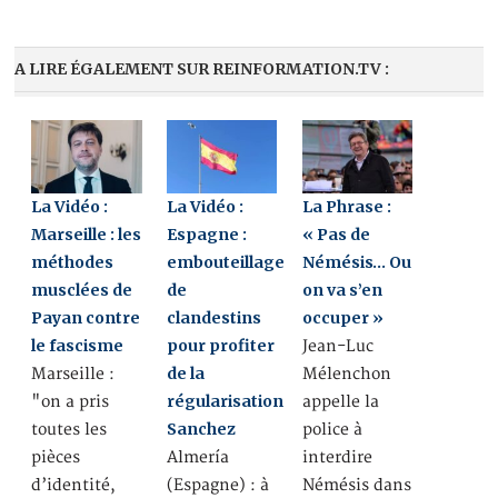
A LIRE ÉGALEMENT SUR REINFORMATION.TV :
La Vidéo :
La Vidéo :
La Phrase :
Marseille : les
Espagne :
« Pas de
méthodes
embouteillage
Némésis… Ou
musclées de
de
on va s’en
Payan contre
clandestins
occuper »
le fascisme
pour profiter
Jean-Luc
de la
Marseille :
Mélenchon
régularisation
"on a pris
appelle la
Sanchez
toutes les
police à
pièces
Almería
interdire
d’identité,
(Espagne) : à
Némésis dans