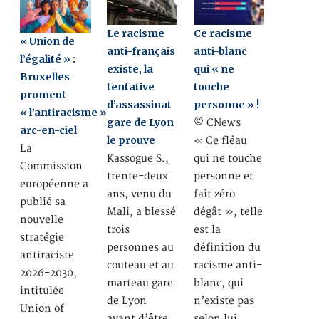
Le racisme
Ce racisme
« Union de
anti-français
anti-blanc
l’égalité » :
existe, la
qui « ne
Bruxelles
tentative
touche
promeut
d’assassinat
personne » !
« l’antiracisme »
gare de Lyon
© CNews
arc-en-ciel
le prouve
« Ce fléau
La
Kassogue S.,
qui ne touche
Commission
trente-deux
personne et
européenne a
ans, venu du
fait zéro
publié sa
Mali, a blessé
dégât », telle
nouvelle
trois
est la
stratégie
personnes au
définition du
antiraciste
couteau et au
racisme anti-
2026-2030,
marteau gare
blanc, qui
intitulée
de Lyon
n’existe pas
Union of
avant d’être
selon lui,…