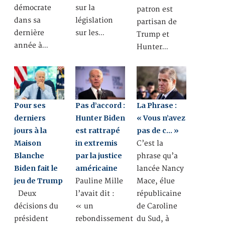
démocrate
sur la
patron est
dans sa
législation
partisan de
dernière
sur les…
Trump et
année à…
Hunter…
Pour ses
Pas d’accord :
La Phrase :
derniers
Hunter Biden
« Vous n’avez
jours à la
est rattrapé
pas de c… »
Maison
in extremis
C’est la
Blanche
par la justice
phrase qu’a
Biden fait le
américaine
lancée Nancy
jeu de Trump
Pauline Mille
Mace, élue
Deux
l’avait dit :
républicaine
décisions du
« un
de Caroline
président
rebondissement
du Sud, à