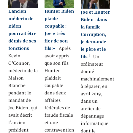
L’ancien
Hunter Biden
Joe et Hunter
médecin de
plaide
Biden : dans
Biden
coupable :
la famille
pourrait être
Joe « très
Corruption,
démis de ses
fier de son
je demande
fonctions
fils »
Après
le père et le
Kevin
avoir appris
fils !
Un
O’Connor,
que son fils
ordinateur
médecin de la
Hunter
donné
Maison
plaidait
machinalement
Blanche
coupable
à réparer, en
pendant le
dans deux
avril 2019,
mandat de
affaires
dans un
Joe Biden, qui
fédérales de
atelier de
avait décrit
fraude fiscale
dépannage
l’ancien
et une
informatique
président
contravention
dont le