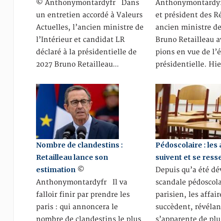
© Anthonymontardyfr Dans
Anthonymontardy
un entretien accordé à Valeurs
et président des R
Actuelles, l’ancien ministre de
ancien ministre de 
l’Intérieur et candidat LR
Bruno Retailleau a
déclaré à la présidentielle de
pions en vue de l’
2027 Bruno Retailleau…
présidentielle. Hie
Nombre de clandestins :
Pédoscolaire : les 
Retailleau lance son
suivent et se res
estimation
©
Depuis qu’a été dév
Anthonymontardyfr Il va
scandale pédoscola
falloir finir par prendre les
parisien, les affair
paris : qui annoncera le
succèdent, révélan
nombre de clandestins le plus
s’apparente de plu