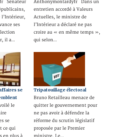
fr Sénateur
Anthonymontardyfr Dans un
épublicains,
entretien accordé à Valeurs
l’Intérieur,
Actuelles, le ministre de
vance ses
l’Intérieur a déclaré ne pas
élection
croire au « en même temps »,
r, il a…
qui selon…
affaires se
Tripatouillage électoral
semblent
Bruno Retailleau menace de
oilé le
quitter le gouvernement pour
ire
ne pas avoir à défendre la
es se
réforme du scrutin législatif
t ce qui
proposée par le Premier
s en plus à
ministre. Le…