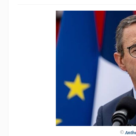
©
Anth