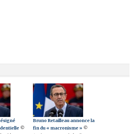
désigné
Bruno Retailleau annonce la
identielle
fin du « macronisme »
©
©