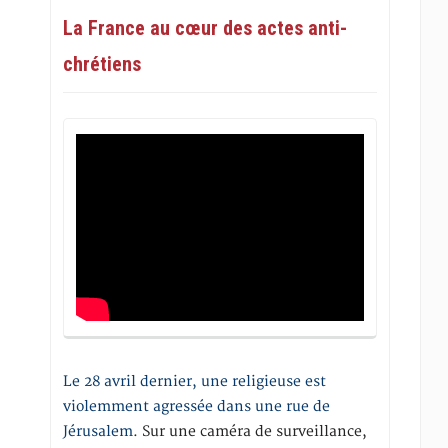
La France au cœur des actes anti-
chrétiens
Le 28 avril dernier, une religieuse est
violemment agressée dans une rue de
Jérusalem
. Sur une caméra de surveillance,