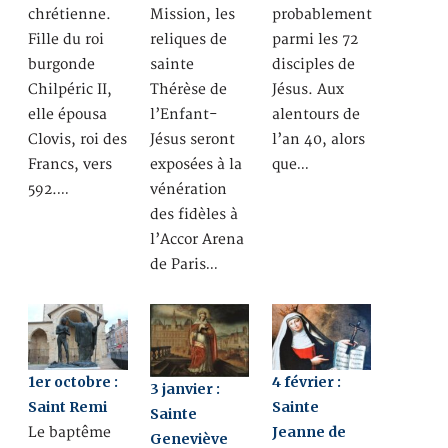
chrétienne.
Mission, les
probablement
Fille du roi
reliques de
parmi les 72
burgonde
sainte
disciples de
Chilpéric II,
Thérèse de
Jésus. Aux
elle épousa
l’Enfant-
alentours de
Clovis, roi des
Jésus seront
l’an 40, alors
Francs, vers
exposées à la
que…
592.…
vénération
des fidèles à
l’Accor Arena
de Paris…
1er octobre :
4 février :
3 janvier :
Saint Remi
Sainte
Sainte
Jeanne de
Le baptême
Geneviève