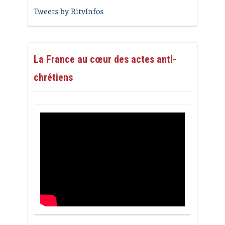
Tweets by RitvInfos
La France au cœur des actes anti-
chrétiens