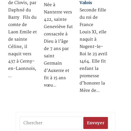
Valois
de Clovis, par
Née à
Daphné du
Seconde fille
Nanterre vers
Barry Fils du
du roi de
422, sainte
comte de
France
Geneviève fut
Laon Emile et
Louis XI, elle
consacrée à
de sainte
naquit à
Dieu à l’âge
Céline, il
Nogent-le-
de 7 ans par
naquit vers
Roi le 23 avril
saint
437 à Cerny-
1464. Elle fit
Germain
en-Laonnois,
enfant la
d’Auxerre et
…
promesse
fit à 15 ans
d’honorer la
vœu…
Mère de…