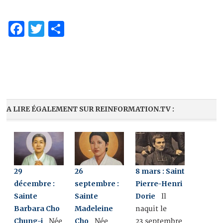
Facebook
Twitter
Share
A LIRE ÉGALEMENT SUR REINFORMATION.TV :
29
26
8 mars : Saint
décembre :
septembre :
Pierre-Henri
Sainte
Sainte
Dorie
Il
Barbara Cho
Madeleine
naquit le
Chung-i
Cho
Née
Née
23 septembre