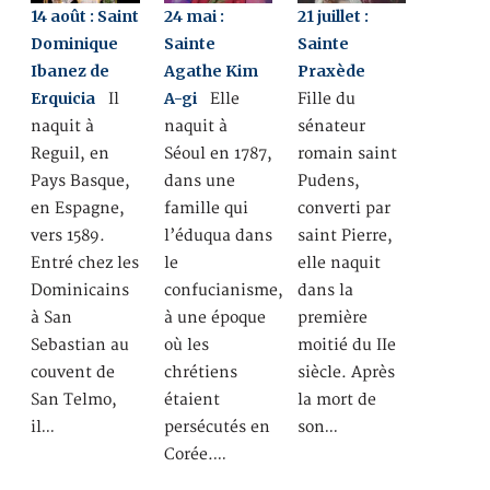
14 août : Saint
24 mai :
21 juillet :
Dominique
Sainte
Sainte
Ibanez de
Agathe Kim
Praxède
Erquicia
A-gi
Il
Elle
Fille du
naquit à
naquit à
sénateur
Reguil, en
Séoul en 1787,
romain saint
Pays Basque,
dans une
Pudens,
en Espagne,
famille qui
converti par
vers 1589.
l’éduqua dans
saint Pierre,
Entré chez les
le
elle naquit
Dominicains
confucianisme,
dans la
à San
à une époque
première
Sebastian au
où les
moitié du IIe
couvent de
chrétiens
siècle. Après
San Telmo,
étaient
la mort de
il…
persécutés en
son…
Corée.…