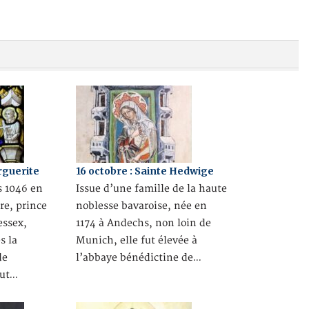
arguerite
16 octobre : Sainte Hedwige
 1046 en
Issue d’une famille de la haute
re, prince
noblesse bavaroise, née en
essex,
1174 à Andechs, non loin de
s la
Munich, elle fut élevée à
de
l’abbaye bénédictine de…
eut…