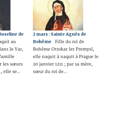
 Roseline de
2 mars : Sainte Agnès de
Bohême
quit au
Fille du roi de
dans le Var,
Bohême Ottokar Ier Premysl,
famille
elle naquit à naquit à Prague le
r les sœurs
20 janvier 1211 ; par sa mère,
, elle se…
sœur du roi de…