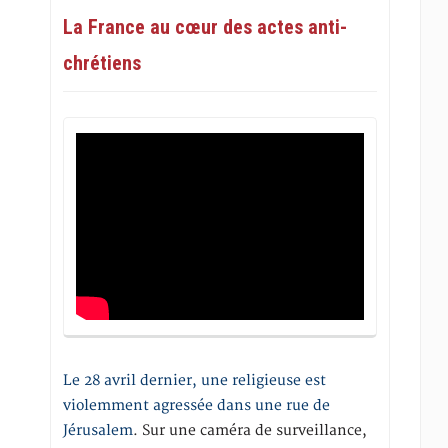
La France au cœur des actes anti-
chrétiens
Le 28 avril dernier, une religieuse est
violemment agressée dans une rue de
Jérusalem
. Sur une caméra de surveillance,