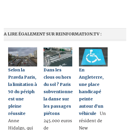
A LIRE ÉGALEMENT SUR REINFORMATION.TV :
Selon la
Dans les
En
Pravda Paris,
clous ou hors
Angleterre,
la limitation à
du sol ? Paris
une place
50 du périph
subventionne
handicapé
est une
la danse sur
peinte
pleine
les passages
autour d’un
réussite
piétons
véhicule
Un
Anne
245.000 euros
résident de
Hidalgo, qui
de
New