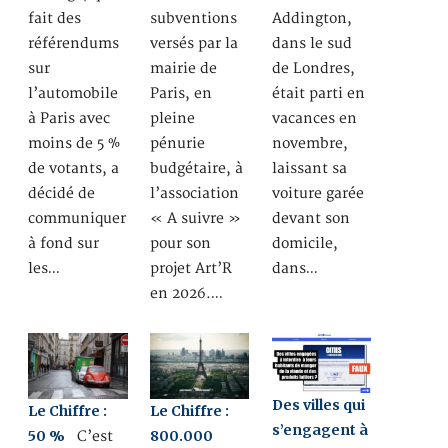
fait des
subventions
Addington,
référendums
versés par la
dans le sud
sur
mairie de
de Londres,
l’automobile
Paris, en
était parti en
à Paris avec
pleine
vacances en
moins de 5 %
pénurie
novembre,
de votants, a
budgétaire, à
laissant sa
décidé de
l’association
voiture garée
communiquer
« A suivre »
devant son
à fond sur
pour son
domicile,
les…
projet Art’R
dans…
en 2026.…
Des villes qui
Le Chiffre :
Le Chiffre :
s’engagent à
50 %
800.000
C’est