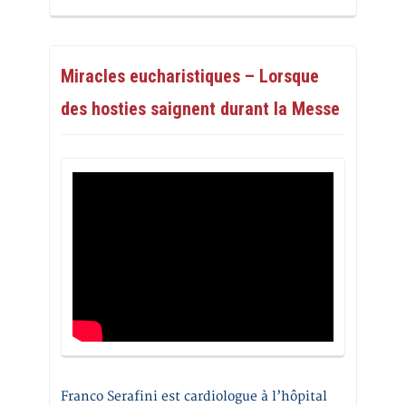
Miracles eucharistiques – Lorsque
des hosties saignent durant la Messe
Franco Serafini est cardiologue à l’hôpital