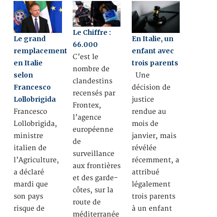
Le Chiffre :
Le grand
En Italie, un
66.000
remplacement
enfant avec
C’est le
en Italie
trois parents
nombre de
selon
Une
clandestins
Francesco
décision de
recensés par
Lollobrigida
justice
Frontex,
Francesco
rendue au
l’agence
Lollobrigida,
mois de
européenne
ministre
janvier, mais
de
italien de
révélée
surveillance
l’Agriculture,
récemment, a
aux frontières
a déclaré
attribué
et des garde-
mardi que
légalement
côtes, sur la
son pays
trois parents
route de
risque de
à un enfant
méditerranée