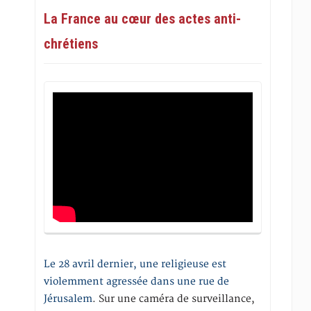
La France au cœur des actes anti-
chrétiens
Le 28 avril dernier, une religieuse est
violemment agressée dans une rue de
Jérusalem
. Sur une caméra de surveillance,