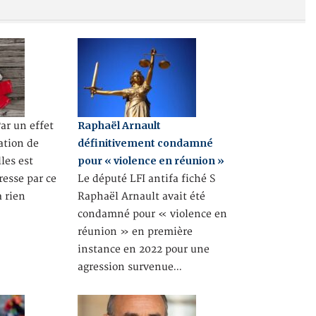
Raphaël Arnault
r un effet
définitivement condamné
ation de
pour « violence en réunion »
les est
resse par ce
Le député LFI antifa fiché S
a rien
Raphaël Arnault avait été
condamné pour « violence en
réunion » en première
instance en 2022 pour une
agression survenue…