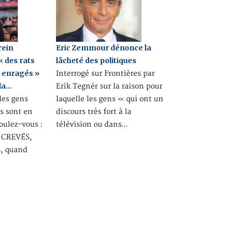
rein
Eric Zemmour dénonce la
« des rats
lâcheté des politiques
s enragés »
Interrogé sur Frontières par
 la…
Erik Tegnér sur la raison pour
des gens
laquelle les gens « qui ont un
ls sont en
discours très fort à la
voulez-vous :
télévision ou dans…
S CREVÉS,
s, quand