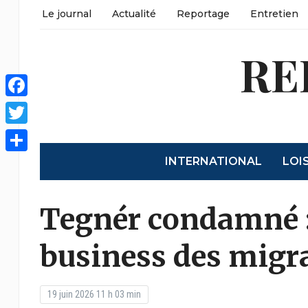
Le journal
Actualité
Reportage
Entretien
RE
Facebook
Twitter
INTERNATIONAL
LOI
Share
Tegnér condamné :
business des migr
19 juin 2026 11 h 03 min