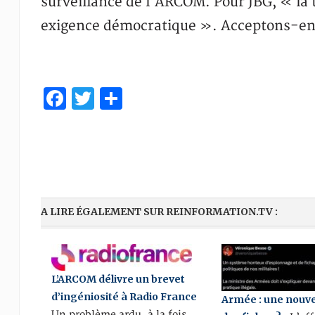
surveillance de l’ARCOM. Pour JBG, « la 
exigence démocratique ». Acceptons-en 
Facebook
Twitter
Partager
A LIRE ÉGALEMENT SUR REINFORMATION.TV :
L’ARCOM délivre un brevet
d’ingéniosité à Radio France
Armée : une nouvel
Un problème ardu, à la fois