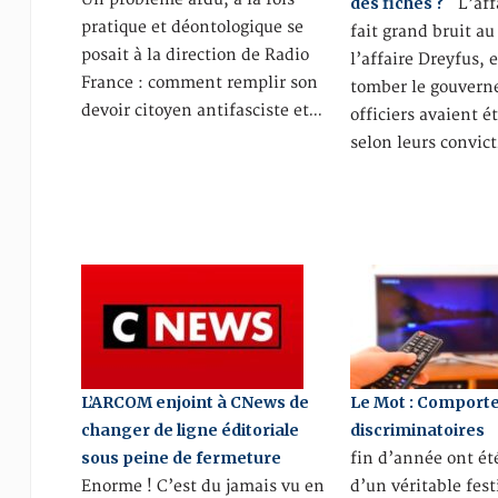
des fiches ?
L’affa
pratique et déontologique se
fait grand bruit au
posait à la direction de Radio
l’affaire Dreyfus, e
France : comment remplir son
tomber le gouvern
devoir citoyen antifasciste et…
officiers avaient é
selon leurs convic
L’ARCOM enjoint à CNews de
Le Mot : Compor
changer de ligne éditoriale
discriminatoires
L
sous peine de fermeture
fin d’année ont ét
Enorme ! C’est du jamais vu en
d’un véritable fest