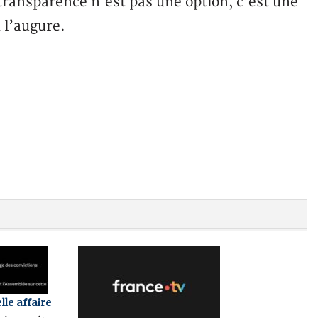
transparence n’est pas une option, c’est une
l’augure.
le affaire