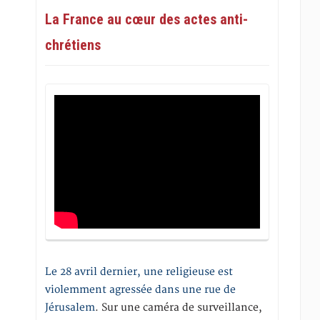
La France au cœur des actes anti-
chrétiens
Le 28 avril dernier, une religieuse est
violemment agressée dans une rue de
Jérusalem
. Sur une caméra de surveillance,