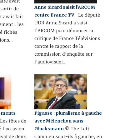
ire avait
Anne Sicard saisit l’ARCOM
 sortir de
contre France TV
Le député
t avait fait
UDR Anne Sicard a saisi
ement : les
l’ARCOM pour dénoncer la
té fichés
critique de France Télévisions
tions…
contre le rapport de la
commission d’enquête sur
l’audiovisuel…
tements
Pigasse : pluralisme à gauche
avec Mélenchon sans
es fêtes de
Glucksmann
é l’occasion
© The Left
ival de deux
Combien sont-ils à gauche, en