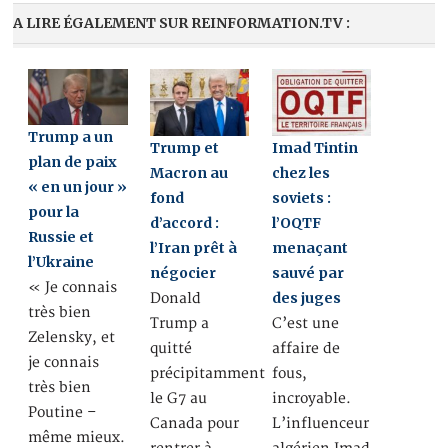
A LIRE ÉGALEMENT SUR REINFORMATION.TV :
Trump a un
Trump et
Imad Tintin
plan de paix
Macron au
chez les
« en un jour »
fond
soviets :
pour la
d’accord :
l’OQTF
Russie et
l’Iran prêt à
menaçant
l’Ukraine
négocier
sauvé par
« Je connais
des juges
Donald
très bien
Trump a
C’est une
Zelensky, et
quitté
affaire de
je connais
précipitamment
fous,
très bien
le G7 au
incroyable.
Poutine –
Canada pour
L’influenceur
même mieux.