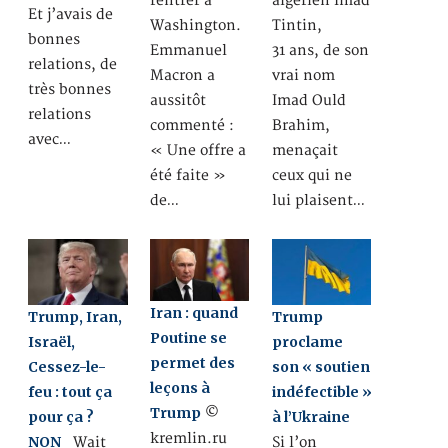
rentrer à
algérien Imad
Et j’avais de
Washington.
Tintin,
bonnes
Emmanuel
31 ans, de son
relations, de
Macron a
vrai nom
très bonnes
aussitôt
Imad Ould
relations
commenté :
Brahim,
avec…
« Une offre a
menaçait
été faite »
ceux qui ne
de…
lui plaisent…
Iran : quand
Trump, Iran,
Trump
Poutine se
Israël,
proclame
permet des
Cessez-le-
son « soutien
leçons à
feu : tout ça
indéfectible »
Trump
©
pour ça ?
à l’Ukraine
kremlin.ru
NON
Wait
Si l’on