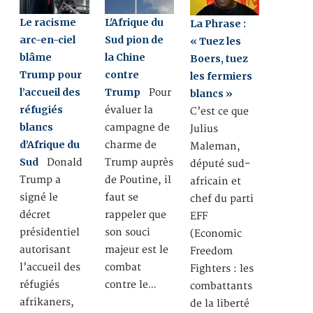
Le racisme
L'Afrique du
La Phrase :
arc-en-ciel
Sud pion de
« Tuez les
blâme
la Chine
Boers, tuez
Trump pour
contre
les fermiers
l’accueil des
Trump
Pour
blancs »
réfugiés
évaluer la
C’est ce que
blancs
campagne de
Julius
d’Afrique du
charme de
Maleman,
Sud
Donald
Trump auprès
député sud-
Trump a
de Poutine, il
africain et
signé le
faut se
chef du parti
décret
rappeler que
EFF
présidentiel
son souci
(Economic
autorisant
majeur est le
Freedom
l’accueil des
combat
Fighters : les
réfugiés
contre le…
combattants
afrikaners,
de la liberté