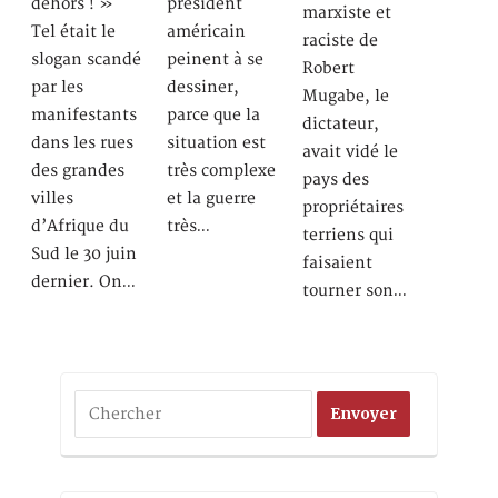
dehors ! »
président
marxiste et
Tel était le
américain
raciste de
slogan scandé
peinent à se
Robert
par les
dessiner,
Mugabe, le
manifestants
parce que la
dictateur,
dans les rues
situation est
avait vidé le
des grandes
très complexe
pays des
villes
et la guerre
propriétaires
d’Afrique du
très…
terriens qui
Sud le 30 juin
faisaient
dernier. On…
tourner son…