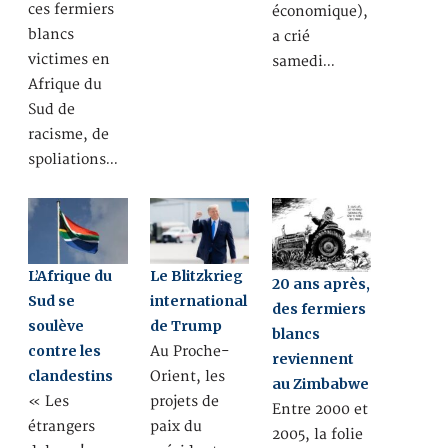
ces fermiers
économique),
blancs
a crié
victimes en
samedi…
Afrique du
Sud de
racisme, de
spoliations…
L’Afrique du
Le Blitzkrieg
20 ans après,
Sud se
international
des fermiers
soulève
de Trump
blancs
contre les
Au Proche-
reviennent
clandestins
Orient, les
au Zimbabwe
« Les
projets de
Entre 2000 et
étrangers
paix du
2005, la folie