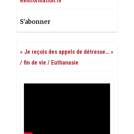
Réinformation.tv
S'abonner
« Je reçois des appels de détresse… »
/ fin de vie / Euthanasie