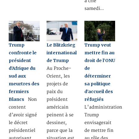
a crié
samedi…
Trump
Le Blitzkrieg
Trump veut
confronte le
international
mettre fin au
président
de Trump
droit de l’ONU
d’Afrique du
de
Au Proche-
sud aux
déterminer
Orient, les
meurtres des
sa politique
projets de
fermiers
d’accueil des
paix du
Blancs
réfugiés
Non
président
content
américain
L'administration
d’avoir signé
peinent à se
Trump
le décret
dessiner,
envisagerait
présidentiel
parce que la
de mettre fin
autorisant
situation est
au rôle des