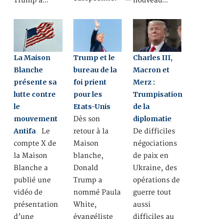
Trump a…
nouveau…
La Maison
Trump et le
Charles III,
Blanche
bureau de la
Macron et
présente sa
foi prient
Merz :
lutte contre
pour les
Trumpisation
le
Etats-Unis
de la
mouvement
diplomatie
Dès son
Antifa
Le
retour à la
De difficiles
compte X de
Maison
négociations
la Maison
blanche,
de paix en
Blanche a
Donald
Ukraine, des
publié une
Trump a
opérations de
vidéo de
nommé Paula
guerre tout
présentation
White,
aussi
d’une
évangéliste
difficiles au