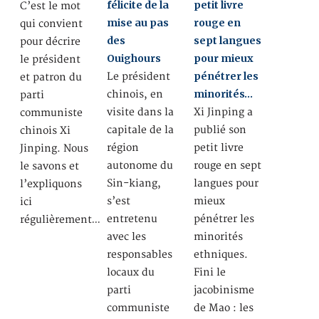
félicite de la
petit livre
C’est le mot
mise au pas
rouge en
qui convient
des
sept langues
pour décrire
Ouighours
pour mieux
le président
pénétrer les
Le président
et patron du
minorités…
chinois, en
parti
visite dans la
Xi Jinping a
communiste
capitale de la
publié son
chinois Xi
région
petit livre
Jinping. Nous
autonome du
rouge en sept
le savons et
Sin-kiang,
langues pour
l’expliquons
s’est
mieux
ici
entretenu
pénétrer les
régulièrement…
avec les
minorités
responsables
ethniques.
locaux du
Fini le
parti
jacobinisme
communiste
de Mao : les