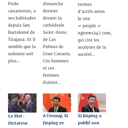
Pride
dimanche
termes
canarienne, a
dernier
d’actifs selon
ses habitudes
devant la
le site
depuis San
cathédrale
« people »
Bartolomé de
Saint-Anne
ngnews247.com,
Tirajana. Et il
de Las
qui cite les
semble que la
Palmas de
analyses de la
sodomie soit
Gran Canaria.
société…
plus…
Ces hommes
et ces
femmes
étaient…
A Urumqi, Xi
Xi Jinping a
Le Mot :
Jinping se
publié son
Dictateur