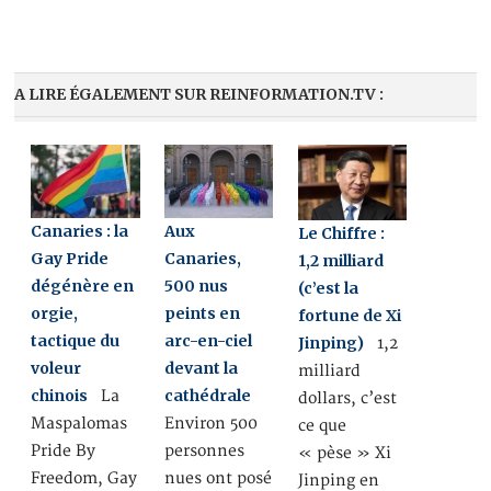
A LIRE ÉGALEMENT SUR REINFORMATION.TV :
Canaries : la
Aux
Le Chiffre :
Gay Pride
Canaries,
1,2 milliard
dégénère en
500 nus
(c’est la
orgie,
peints en
fortune de Xi
tactique du
arc-en-ciel
Jinping)
1,2
voleur
devant la
milliard
chinois
cathédrale
La
dollars, c’est
Maspalomas
Environ 500
ce que
Pride By
personnes
« pèse » Xi
Freedom, Gay
nues ont posé
Jinping en