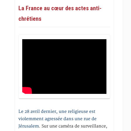
La France au cœur des actes anti-
chrétiens
Le 28 avril dernier, une religieuse est
violemment agressée dans une rue de
Jérusalem
. Sur une caméra de surveillance,