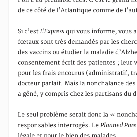
l’on a au préalable tués. C’est le grand 
de ce côté de l’Atlantique comme de l’au
L’Express
Si c’est
qui vous informe, vous a
fœtaux sont très demandés par les cher
des vaccins ou étudier la maladie d’Alzh
consentement écrit des patientes ; leur
pour les frais encourus (administratif, tr
docteur parlait. Mais la nonchalance des
a gêné, y compris chez les partisans du d
Le seul problème serait donc la « nonch
Planned Par
responsables interrogés. Le
légale et pour le bien des malades…