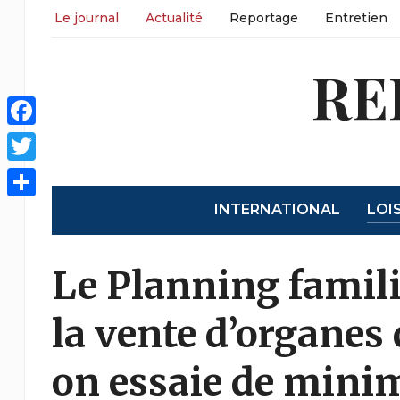
Le journal
Actualité
Reportage
Entretien
RE
Facebook
Twitter
INTERNATIONAL
LOI
Partager
Le Planning famili
la vente d’organes
on essaie de minim