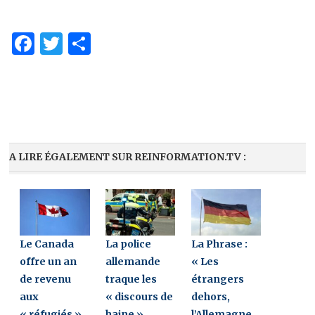
Facebook
Twitter
Share
A LIRE ÉGALEMENT SUR REINFORMATION.TV :
Le Canada
La police
La Phrase :
offre un an
allemande
« Les
de revenu
traque les
étrangers
aux
« discours de
dehors,
« réfugiés »
haine »
l’Allemagne