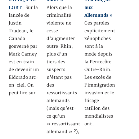
LGBT
aux
Sur la
Alors que la
Allemands »
lancée de
criminalité
Justin
violente ne
Ces paroles
Trudeau, le
cesse
explicitement
Canada
d’augmenter
xénophobes
gouverné par
outre-Rhin,
sont à la
Mark Carney
plus d’un
mode depuis
est en train
tiers des
la Pentecôte
de devenir un
suspects
Outre-Rhin.
Eldorado arc-
n’étant pas
Les excès de
en-ciel. On
des
l’immigration
peut lire sur…
ressortissants
invasion et le
allemands
flicage
(mais qu’est-
tatillon des
ce qu’un
mondialistes
« ressortissant
ont…
allemand » ?),