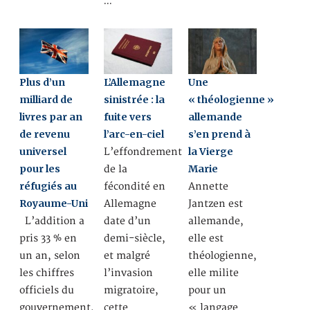
…
Plus d’un
L’Allemagne
Une
milliard de
sinistrée : la
« théologienne »
livres par an
fuite vers
allemande
de revenu
l’arc-en-ciel
s’en prend à
universel
la Vierge
L’effondrement
pour les
Marie
de la
réfugiés au
fécondité en
Annette
Royaume-Uni
Allemagne
Jantzen est
L’addition a
date d’un
allemande,
pris 33 % en
demi-siècle,
elle est
un an, selon
et malgré
théologienne,
les chiffres
l’invasion
elle milite
officiels du
migratoire,
pour un
gouvernement,
cette
« langage