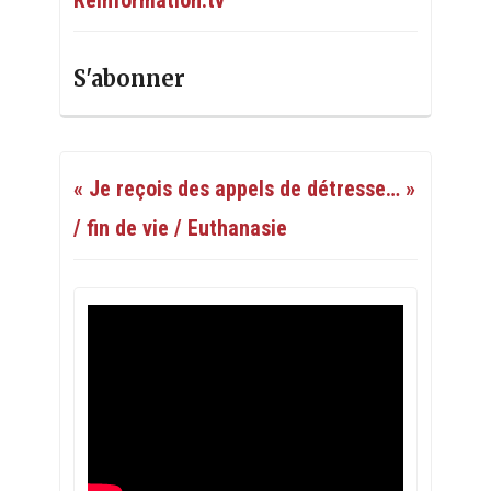
S'abonner
« Je reçois des appels de détresse… »
/ fin de vie / Euthanasie